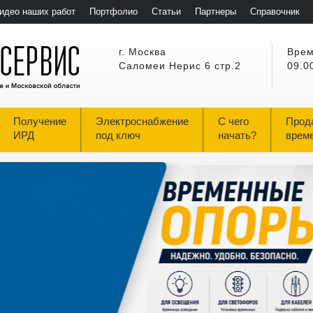
идео наших работ
Портфолио
Статьи
Партнеры
Справочник
г. Москва
Врем
Саломеи Нерис 6 стр.2
09.0
Получение
Электроснабжение
С чего
Прод
ИРД
под ключ
начать?
врем