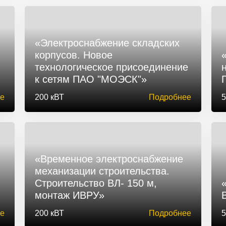
«Электроснабжение складских
корпусов. Новое
технологическое присоединение
к сетям ПАО "МОЭСК"»
е
200 кВТ
Подробнее
5
«Временное электроснабжение
механизации строительства.
Строительство ВЛ- 150 м,
монтаж ИВРУ»
е
200 кВТ
Подробнее
5