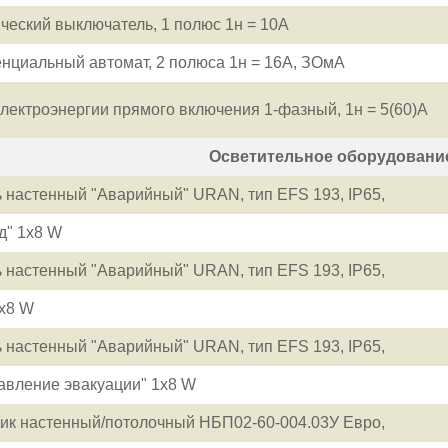
ческий выключатель, 1 полюс 1н = 10А
циальный автомат, 2 полюса 1н = 16А, ЗОмА
электроэнергии прямого включения 1-фазный, 1н = 5(60)А
Осветительное оборудовани
ь настенный "Аварийный" URAN, тип EFS 193, IP65,
д" 1x8 W
ь настенный "Аварийный" URAN, тип EFS 193, IP65,
1x8 W
ь настенный "Аварийный" URAN, тип EFS 193, IP65,
равление эвакуации" 1x8 W
ик настенный/потолочный НБП02-60-004.03У Евро,