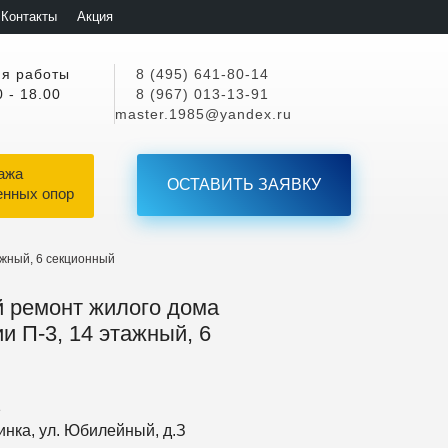
Контакты
Акция
я работы
8 (495) 641-80-14
0 - 18.00
8 (967) 013-13-91
master.1985@yandex.ru
ажа
ОСТАВИТЬ ЗАЯВКУ
енных опор
ажный, 6 секционный
 ремонт жилого дома
и П-3, 14 этажный, 6
1
инка, ул. Юбилейный, д.З