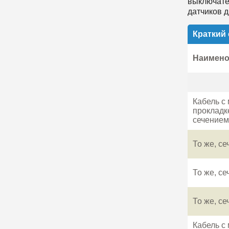
выключате
датчиков 
Краткий 
Наимено
Кабель с
прокладк
сечением
То же, с
То же, с
То же, с
Кабель с