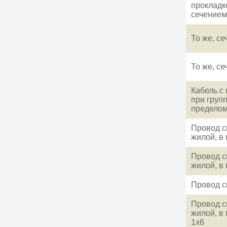
прокладк
сечением
То же, се
То же, с
Кабель с
при груп
пределом
Провод с
жилой, в
Провод с
жилой, в
Провод с
Провод с
жилой, в
1x6