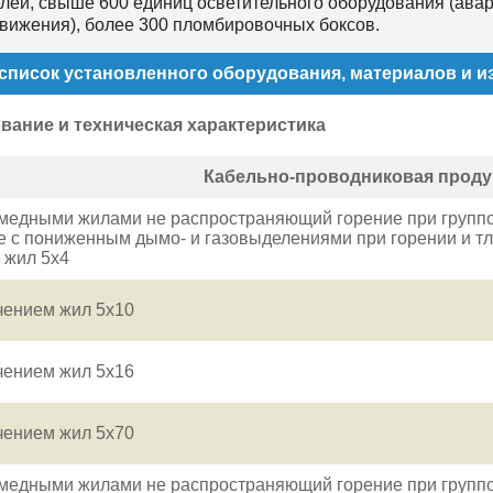
лей, свыше 600 единиц осветительного оборудования (авар
движения), более 300 пломбировочных боксов.
список установленного оборудования, материалов и и
вание и техническая характеристика
Кабельно-проводниковая проду
 медными жилами не распространяющий горение при групп
е с пониженным дымо- и газовыделениями при горении и тл
 жил 5x4
ечением жил 5x10
ечением жил 5x16
ечением жил 5x70
 медными жилами не распространяющий горение при групп