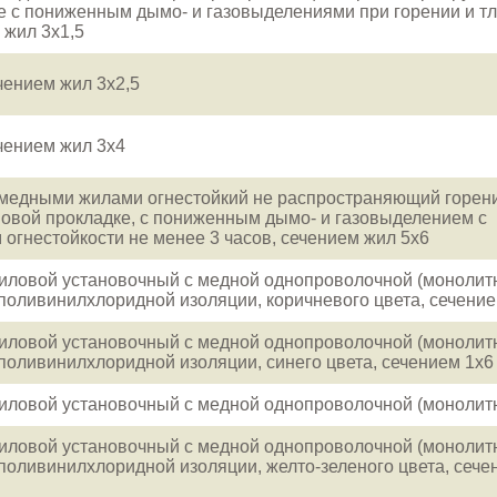
е с пониженным дымо- и газовыделениями при горении и тл
 жил 3x1,5
чением жил 3x2,5
ечением жил 3x4
 медными жилами огнестойкий не распространяющий горен
повой прокладке, с пониженным дымо- и газовыделением с
 огнестойкости не менее 3 часов, сечением жил 5x6
иловой установочный с медной однопроволочной (монолит
 поливинилхлоридной изоляции, коричневого цвета, сечение
иловой установочный с медной однопроволочной (монолит
 поливинилхлоридной изоляции, синего цвета, сечением 1x6
иловой установочный с медной однопроволочной (монолит
иловой установочный с медной однопроволочной (монолит
 поливинилхлоридной изоляции, желто-зеленого цвета, сече