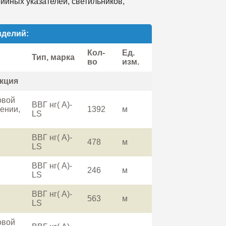
ийных указателей, светильников,
зделий:
Кол-
Ед.
Тип, марка
во
изм.
кция
овой
ВВГ нг( A)-
ении,
1392
м
LS
ВВГ нг( A)-
478
м
LS
ВВГ нг( A)-
246
м
LS
ВВГ нг( A)-
563
м
LS
овой