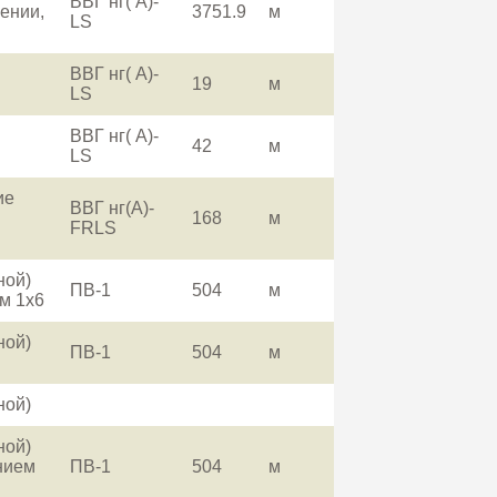
ВВГ нг( A)-
ении,
3751.9
м
LS
ВВГ нг( A)-
19
м
LS
ВВГ нг( A)-
42
м
LS
ие
ВВГ нг(A)-
168
м
FRLS
ной)
ПВ-1
504
м
м 1x6
ной)
ПВ-1
504
м
ной)
ной)
нием
ПВ-1
504
м