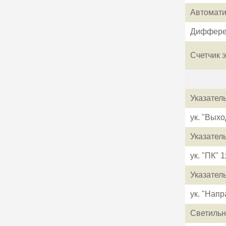
Автомати
Дифферен
Счетчик 
Указател
ук. "Выхо
Указател
ук. "ПК" 
Указател
ук. "Нап
Светильн