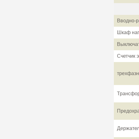
Вводно-р
Шкаф нап
Выключат
Счетчик 
трехфазны
Трансфор
Предохра
Держател