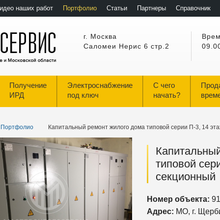
идео наших работ
Портфолио
Статьи
Партнеры
Справочник
г. Москва
Врем
Саломеи Нерис 6 стр.2
09.0
Получение
Электроснабжение
С чего
Прод
ИРД
под ключ
начать?
врем
Портфолио
Капитальный ремонт жилого дома типовой серии П-3, 14 эт
Капитальный
типовой сери
секционный
Номер объекта:
9
Адрес:
МО, г. Щерб