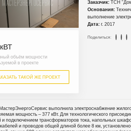
Заказчик:
ТСН "До
Основания:
Технич
выполнение электр
Дата:
г. 2017
Поделиться:
 кВТ
ный объём мощности
ьзуемой в проекте
АКАЗАТЬ ТАКОЙ ЖЕ ПРОЕКТ
МастерЭнергоСервис выполнила электроснабжение жилого 
яемая мощность – 377 кВт. Для технологического присоед
й и подключением трансформаторов тока, напольных шкафо
 кабелей и проводов общей длиной более 8 км, установлено