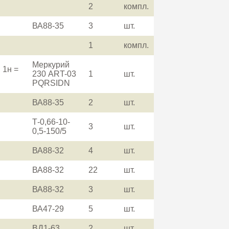
2
компл.
ВА88-35
3
шт.
1
компл.
Меркурий
 1н =
230 ART-03
1
шт.
PQRSIDN
ВА88-35
2
шт.
Т-0,66-10-
3
шт.
0,5-150/5
ВА88-32
4
шт.
ВА88-32
22
шт.
ВА88-32
3
шт.
ВА47-29
5
шт.
ВД1-63
2
шт.