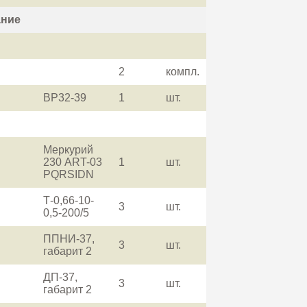
ание
2
компл.
ВР32-39
1
шт.
Меркурий
230 ART-03
1
шт.
PQRSIDN
Т-0,66-10-
3
шт.
0,5-200/5
ППНИ-37,
3
шт.
габарит 2
ДП-37,
3
шт.
габарит 2