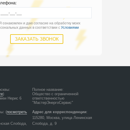
елефона:
Я ознакомлен и даю согласие на обработку моих
сональных данных в соответствии с
Условиями
осквы
:
Полное название
:
те
)
Общество с ограниченной
омеи Нерис 6
ответственностью
"МастерЭнергоСервис"
вы
: (
посмотреть
Адрес для корреспонденции
:
115280
,
Москва
, улица
Ленинская
инская Слобода,
Слобода, д. 9