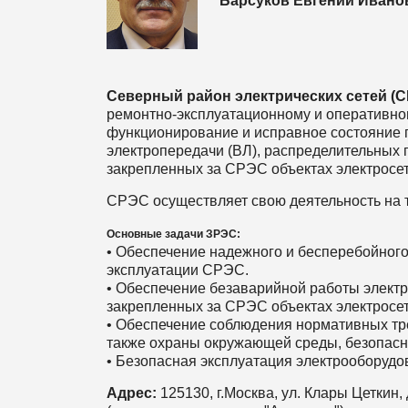
Барсуков Евгений Ивано
Северный район электрических сете
й (
ремонтно-эксплуатационному и оперативно
функционирование и исправное состояние 
электропередачи (ВЛ), распределительных 
закрепленных за СРЭС объектах электросе
СРЭС осуществляет свою деятельность на 
Основные задачи ЗРЭС:
• Обеспечение надежного и бесперебойного
эксплуатации CРЭС.
• Обеспечение безаварийной работы элект
закрепленных за CРЭС объектах электросе
• Обеспечение соблюдения нормативных тре
также охраны окружающей среды, безопасн
• Безопасная эксплуатация электрооборуд
Адрес:
125130, г.Москва, ул. Клары Цеткин, 