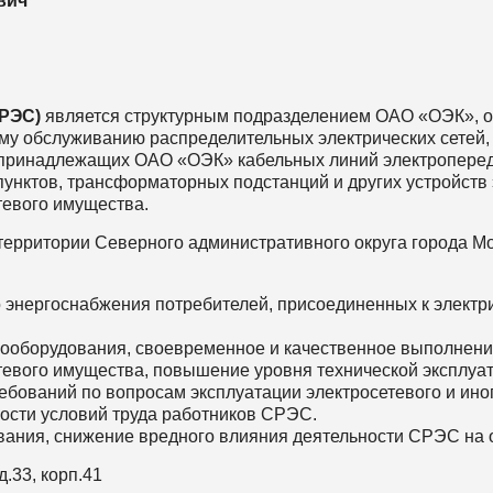
вич
СРЭС)
является структурным подразделением ОАО «ОЭК», 
му обслуживанию распределительных электрических сетей
принадлежащих ОАО «ОЭК» кабельных линий электроперед
пунктов, трансформаторных подстанций и других устройств
тевого имущества.
территории Северного административного округа города М
 энергоснабжения потребителей, присоединенных к электр
рооборудования, своевременное и качественное выполнени
тевого имущества, повышение уровня технической эксплуа
бований по вопросам эксплуатации электросетевого и ино
ости условий труда работников CРЭС.
ования, снижение вредного влияния деятельности CРЭС на
д.33, корп.41