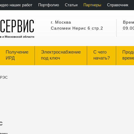
идео наших работ
Портфолио
Статьи
Партнеры
Справочник
г. Москва
Врем
Саломеи Нерис 6 стр.2
09.0
Получение
Электроснабжение
С чего
Прод
ИРД
под ключ
начать?
врем
 РЭС
С