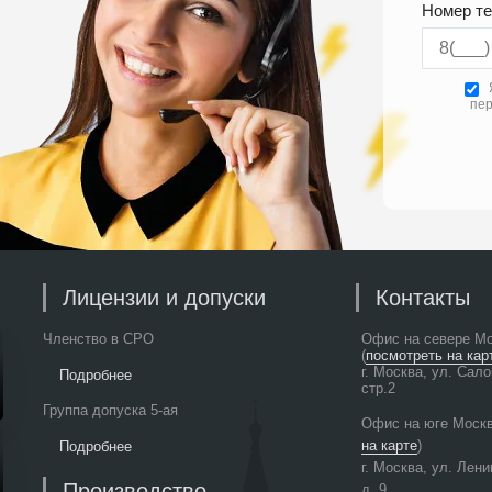
Номер т
пер
Лицензии и допуски
Контакты
Членство в СРО
Офис на севере М
(
посмотреть на кар
г. Москва, ул. Сал
Подробнее
стр.2
Группа допуска 5-ая
Офис на юге Моск
на карте
)
Подробнее
г. Москва, ул. Лен
Производство
д. 9